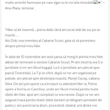
multe amintiri frumoase pe care sigur nu le voi uita niciodată
.” –
Ana-Maria, temerar.
“Hike-ul de toamnă… prima dată când am urcat atât de sus pe un
munte …
Aici Didi, nou membru al Cabanei Scout, gata să vă povestesc
despre primul meu hike.
În data de 10 noiembrie am avut șansa să merg în primul meu hike
alături de temerarii si seniorii Cabanei Scout. M-am trezit la ora 5 si
jumătate si mi-am făcut bagajul. La 6 si jumătate am plecat spre
parcul Tineretului. La 7 și un sfert, după ce ne-am organizat pe
patrule, am plecat spre destinația noastră, Munții Ciucaș, cabana
Silva. De aici pot spune ca a început cu adevărat hike-ul. Prima
oprire a fost la un Carrefour, unde am făcut meniul pentru toate
zilele din hike, apoi am cumpărat ce era nevoie. După ce ne-am
asigurat masa pentru toate zilele (aveam un kilogram jumatate de
pateu ), am pornit iar la drum, povestind, râzând, unii dintre noi