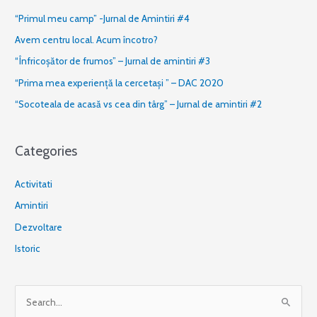
“Primul meu camp” -Jurnal de Amintiri #4
Avem centru local. Acum încotro?
“Înfricoșător de frumos” – Jurnal de amintiri #3
“Prima mea experiență la cercetași ” – DAC 2020
“Socoteala de acasă vs cea din târg” – Jurnal de amintiri #2
Categories
Activitati
Amintiri
Dezvoltare
Istoric
S