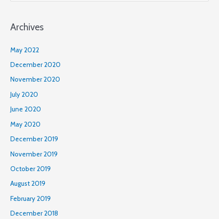
e
a
Archives
r
c
May 2022
h
December 2020
f
November 2020
o
July 2020
r
June 2020
:
May 2020
December 2019
November 2019
October 2019
August 2019
February 2019
December 2018