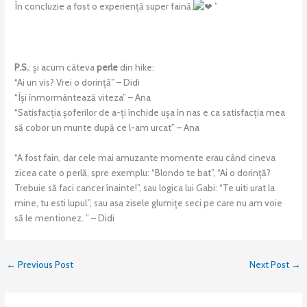
În concluzie a fost o experiență super faină.
”
P.S.
: și acum câteva
perle
din hike:
“Ai un vis? Vrei o dorință” – Didi
“Își înmormântează viteza” – Ana
“Satisfacția șoferilor de a-ți închide ușa în nas e ca satisfacția mea
să cobor un munte după ce l-am urcat” – Ana
“A fost fain, dar cele mai amuzante momente erau când cineva
zicea cate o perlă, spre exemplu: “Blondo te bat”, “Ai o dorință?
Trebuie să faci cancer înainte!”, sau logica lui Gabi: “Te uiti urat la
mine, tu esti lupul.”, sau asa zisele glumițe seci pe care nu am voie
să le mentionez. ” – Didi
←
Previous Post
Next Post
→