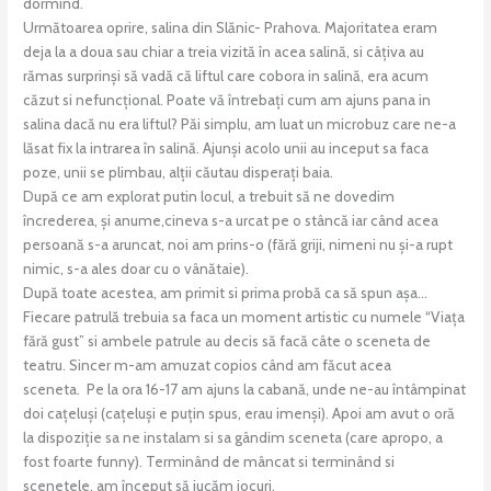
dormind.
Următoarea oprire, salina din Slănic- Prahova. Majoritatea eram
deja la a doua sau chiar a treia vizită în acea salină, si câțiva au
rămas surprinși să vadă că liftul care cobora in salină, era acum
căzut si nefuncțional. Poate vă întrebați cum am ajuns pana in
salina dacă nu era liftul? Păi simplu, am luat un microbuz care ne-a
lăsat fix la intrarea în salină. Ajunși acolo unii au inceput sa faca
poze, unii se plimbau, alții căutau disperați baia.
După ce am explorat putin locul, a trebuit să ne dovedim
încrederea, și anume,cineva s-a urcat pe o stâncă iar când acea
persoană s-a aruncat, noi am prins-o (fără griji, nimeni nu și-a rupt
nimic, s-a ales doar cu o vânătaie).
După toate acestea, am primit si prima probă ca să spun așa…
Fiecare patrulă trebuia sa faca un moment artistic cu numele “Viața
fără gust” si ambele patrule au decis să facă câte o sceneta de
teatru. Sincer m-am amuzat copios când am făcut acea
sceneta. Pe la ora 16-17 am ajuns la cabană, unde ne-au întâmpinat
doi cațeluși (cațeluși e puțin spus, erau imenși). Apoi am avut o oră
la dispoziție sa ne instalam si sa gândim sceneta (care apropo, a
fost foarte funny). Terminând de mâncat si terminând si
scenetele, am început să jucăm jocuri.