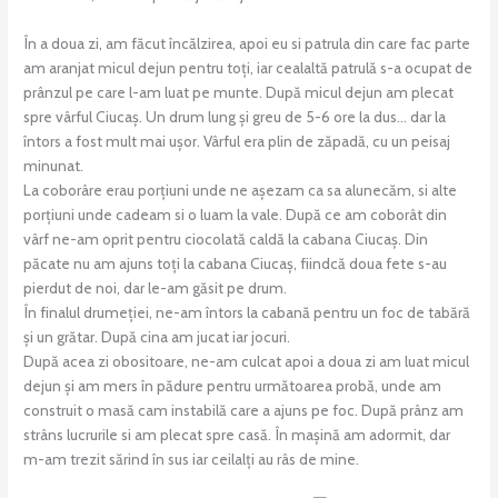
În a doua zi, am făcut încălzirea, apoi eu si patrula din care fac parte
am aranjat micul dejun pentru toți, iar cealaltă patrulă s-a ocupat de
prânzul pe care l-am luat pe munte. După micul dejun am plecat
spre vârful Ciucaș. Un drum lung și greu de 5-6 ore la dus… dar la
întors a fost mult mai ușor. Vârful era plin de zăpadă, cu un peisaj
minunat.
La coborâre erau porțiuni unde ne așezam ca sa alunecăm, si alte
porțiuni unde cadeam si o luam la vale. După ce am coborât din
vârf ne-am oprit pentru ciocolată caldă la cabana Ciucaș. Din
păcate nu am ajuns toți la cabana Ciucaș, fiindcă doua fete s-au
pierdut de noi, dar le-am găsit pe drum.
În finalul drumeției, ne-am întors la cabană pentru un foc de tabără
și un grătar. După cina am jucat iar jocuri.
După acea zi obositoare, ne-am culcat apoi a doua zi am luat micul
dejun și am mers în pădure pentru următoarea probă, unde am
construit o masă cam instabilă care a ajuns pe foc. După prânz am
strâns lucrurile si am plecat spre casă. În mașină am adormit, dar
m-am trezit sărind în sus iar ceilalți au râs de mine.