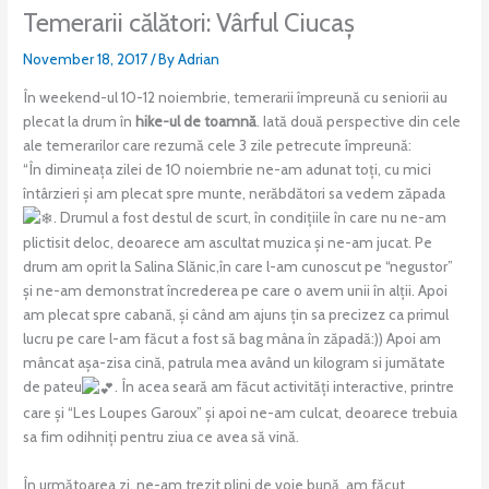
Temerarii călători: Vârful Ciucaș
November 18, 2017
/ By
Adrian
În weekend-ul 10-12 noiembrie, temerarii împreună cu seniorii au
plecat la drum în
hike-ul de toamnă
. Iată două perspective din cele
ale temerarilor care rezumă cele 3 zile petrecute împreună:
“În dimineața zilei de 10 noiembrie ne-am adunat toți, cu mici
întârzieri și am plecat spre munte, nerăbdători sa vedem zăpada
. Drumul a fost destul de scurt, în condițiile în care nu ne-am
plictisit deloc, deoarece am ascultat muzica și ne-am jucat. Pe
drum am oprit la Salina Slănic,în care l-am cunoscut pe “negustor”
și ne-am demonstrat încrederea pe care o avem unii în alții. Apoi
am plecat spre cabană, și când am ajuns țin sa precizez ca primul
lucru pe care l-am făcut a fost să bag mâna în zăpadă:)) Apoi am
mâncat așa-zisa cină, patrula mea având un kilogram si jumătate
de pateu
. În acea seară am făcut activități interactive, printre
care și “Les Loupes Garoux” și apoi ne-am culcat, deoarece trebuia
sa fim odihniți pentru ziua ce avea să vină.
În următoarea zi, ne-am trezit plini de voie bună, am făcut