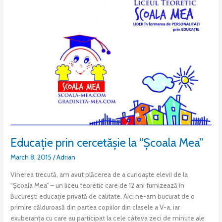
prin
cercetășie
la
“Școala
Mea”
Educație prin cercetășie la “Școala Mea”
March 8, 2015
/
Adrian
Vinerea trecută, am avut plăcerea de a cunoaște elevii de la
“Școala Mea” – un liceu teoretic care de 12 ani furnizează în
București educație privată de calitate. Aici ne-am bucurat de o
primire călduroasă din partea copiilor din clasele a V-a, iar
exuberanța cu care au participat la cele câteva zeci de minute ale