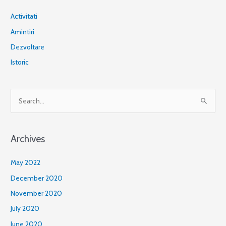
Activitati
Amintiri
Dezvoltare
Istoric
S
e
a
Archives
r
c
May 2022
h
December 2020
f
November 2020
o
July 2020
r
June 2020
: