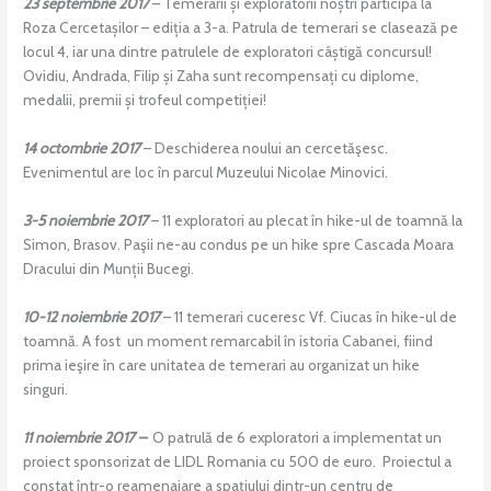
23 septembrie 2017
– Temerarii și exploratorii noștri participă la
Roza Cercetașilor – ediția a 3-a. Patrula de temerari se clasează pe
locul 4, iar una dintre patrulele de exploratori câștigă concursul!
Ovidiu, Andrada, Filip și Zaha sunt recompensați cu diplome,
medalii, premii și trofeul competiției!
14 octombrie 2017
– Deschiderea noului an cercetăşesc.
Evenimentul are loc în parcul Muzeului Nicolae Minovici.
3-5 noiembrie 2017
– 11 exploratori au plecat în hike-ul de toamnă la
Simon, Brasov. Paşii ne-au condus pe un hike spre Cascada Moara
Dracului din Munții Bucegi.
10-12 noiembrie 2017
– 11 temerari cuceresc Vf. Ciucas în hike-ul de
toamnă. A fost un moment remarcabil în istoria Cabanei, fiind
prima ieşire în care unitatea de temerari au organizat un hike
singuri.
11 noiembrie 2017 –
O patrulă de 6 exploratori a implementat un
proiect sponsorizat de LIDL Romania cu 500 de euro. Proiectul a
constat într-o reamenajare a spațiului dintr-un centru de