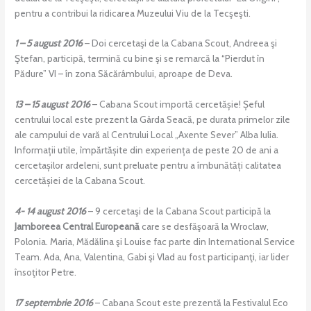
pentru a contribui la ridicarea Muzeului Viu de la Tecşeşti.
1 – 5 august 2016
– Doi cercetaşi de la Cabana Scout, Andreea şi
Ştefan, participă, termină cu bine şi se remarcă la “Pierdut în
Pădure” VI – în zona Săcărâmbului, aproape de Deva.
13 – 15 august 2016
– Cabana Scout importă cercetășie! Șeful
centrului local este prezent la Gârda Seacă, pe durata primelor zile
ale campului de vară al Centrului Local „Axente Sever” Alba Iulia.
Informații utile, împărtășite din experiența de peste 20 de ani a
cercetașilor ardeleni, sunt preluate pentru a îmbunătăți calitatea
cercetășiei de la Cabana Scout.
4- 14 august 2016
– 9 cercetaşi de la Cabana Scout participă la
Jamboreea Central Europeană
care se desfăşoară la Wroclaw,
Polonia. Maria, Mădălina şi Louise fac parte din International Service
Team. Ada, Ana, Valentina, Gabi şi Vlad au fost participanţi, iar lider
însoţitor Petre.
17 septembrie 2016
– Cabana Scout este prezentă la Festivalul Eco