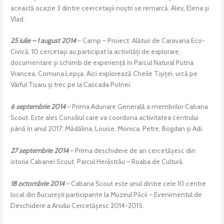
această ocazie 3 dintre ceercetașii noștri se remarcă: Alex, Elena și
Vlad.
25 iulie – 1 august 2014
– Camp – Proiect. Alături de Caravana Eco-
Civică, 10 cercetași au participat la activități de explorare,
documentare și schimb de experiență în Parcul Natural Putna
Vrancea, Comuna Lepșa. Aici explorează Cheile Tișiței, urcă pe
Vârful Tisaru și trec pe la Cascada Putnei.
6 septembrie 2014
– Prima Adunare Generală a membrilor Cabana
Scout. Este ales Consiliul care va coordona activitatea centrului
până în anul 2017: Mădălina, Louise, Monica, Petre, Bogdan și Adi.
27 septembrie 2014
– Prima deschidere de an cercetășesc din
istoria Cabanei Scout. Parcul Herăstrău – Roaba de Cultură.
18 octombrie 2014
– Cabana Scout este unul dintre cele 10 centre
local din București participante la Muzeul Păcii – Evenimentul de
Deschidere a Anului Cercetășesc 2014-2015.