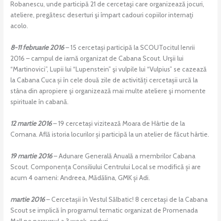
Robanescu, unde participă 21 de cercetaşi care organizează jocuri,
ateliere, pregătesc deserturi şi împart cadouri copiilor internaţi
acolo.
8-11 februarie 2016
– 15 cercetași participă la SCOUTocitul Ienrii
2016 – campul de iarnă organizat de Cabana Scout. Urşii lui
“Martinovici”, Lupii lui “Lupenstein” şi vulpile lui “Vulpius” se cazează
la Cabana Cuca și în cele două zile de activități cercetașii urcă la
stâna din apropiere şi organizează mai multe ateliere şi momente
spirituale în cabană.
12 martie 2016
– 19 cercetași vizitează Moara de Hârtie de la
Comana. Află istoria locurilor și participă la un atelier de făcut hârtie.
19 martie 2016
– Adunare Generală Anuală a membrilor Cabana
Scout. Componența Consiliului Centrului Local se modifică și are
acum 4 oameni: Andreea, Mădălina, GMK și Adi.
martie 2016
– Cercetașii în Vestul Sălbatic! 8 cercetași de la Cabana
Scout se implică în programul tematic organizat de Promenada
Mall pe parcursul a 3 week-enduri.