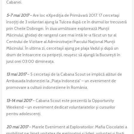
Cabanei.
5-7 mai 2017
– Are loc eXpediţia de Primăvară 2017. 17 cercetaşi
însoțiți de 3 voluntari ajung la Tulcea după ce în drumul lor trecuseră
prin Cheile Dobrogei. În ziua următoare explorează Munții
Măcinului, ghidați de rangerul care mai întâi le-a făcut un tur al
Centrului de Vizitare al Administrației Parcului Național Munții
Măcinului. În ultima zi, cercetaşii ajung pe plaja Vadul și după un
drum de întoarcere cu peripeții, reușesc să ajungă la București în
jurul orei 03:00 dimineața.
13 mai 2017
– 5 cercetași de la Cabana Scout se implică alături de
Ambasada Indoneziei la „Piața Indonezia” – un eveniment de
promovare a culturii indoneziene în România.
13-14 mai 2017
– Cabana Scout este prezentă la Opportunity
Weekend – un eveniment dedicat voluntariatelor și cursurilor
pentru adolescenți.
20 mai 2017
– Marele Eveniment al Exploratorilor: Mafia Ciocolatei a
mobilizat pe lângă unitatea de exploratori și lideri, voluntari și foști