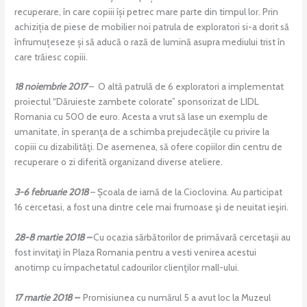
recuperare, în care copiii își petrec mare parte din timpul lor. Prin
achiziția de piese de mobilier noi patrula de exploratori si-a dorit să
înfrumuțeseze și să aducă o rază de lumină asupra mediului trist în
care trăiesc copiii.
18 noiembrie 2017
– O altă patrulă de 6 exploratori a implementat
proiectul “Dăruieste zambete colorate” sponsorizat de LIDL
Romania cu 500 de euro. Acesta a vrut să lase un exemplu de
umanitate, în speranţa de a schimba prejudecăţile cu privire la
copiii cu dizabilităţi. De asemenea, să ofere copiilor din centru de
recuperare o zi diferită organizand diverse ateliere.
3-6 februarie 2018
– Școala de iarnă de la Cioclovina. Au participat
16 cercetasi, a fost una dintre cele mai frumoase şi de neuitat ieşiri.
28-8 martie 2018 –
Cu ocazia sărbătorilor de primăvară cercetaşii au
fost invitaţi în Plaza Romania pentru a vesti venirea acestui
anotimp cu împachetatul cadourilor clienţilor mall-ului.
17 martie 2018 –
Promisiunea cu numărul 5 a avut loc la Muzeul