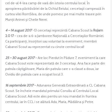
cel de-al 4-lea camp de vară din istoria centrului local. În
apropierea păstrăvăriei de la Ochiul Beiului, cercetaşii campează în
curtea vilei RomSilva, de unde pornesc pe mai multe trasee prin
Munții Aninei și Cheile Nerei.
4 – 14 august 2017
-13 cercetaşi reprezintă Cabana Scout la
RoJam
2.0 17
– cea de-a 6-a Jamboree Națională a Cercetașilor României.
Ca participanți, însoțitori sau voluntari la eveniment, membrii
Cabanei Scout au reprezentat cu cinste centrul local!
25 – 30 august 2017
– Are loc Pierdut în Pădure 7, eveniment la care
Cabana Scout este reprezentată de 3 cercetaşi. Ana face parte din
patrula câștigătoare, Maria din patrula care s-a clasat a doua, iar
Ovidiu din patrula care a ocupat locul 3.
16 septembrie 2017
– Adunarea Generală Extraordinară a CL Cabana
Scout. Se încheie mandatul primului Consiliu al Centrului Local
Cabana Scout. Adi este ales pentru un nou mandat în fruntea
centrului, iar în CCL i se alătură Ada, Maria, Mădălina și Petre.