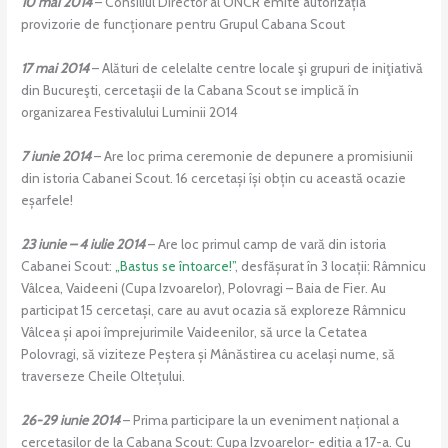
10 mai 2014
– Consiliul Director al ONCR emite autorizația
provizorie de funcționare pentru Grupul Cabana Scout
17 mai 2014
– Alături de celelalte centre locale şi grupuri de iniţiativă
din Bucureşti, cercetaşii de la Cabana Scout se implică în
organizarea Festivalului Luminii 2014
7 iunie 2014
– Are loc prima ceremonie de depunere a promisiunii
din istoria Cabanei Scout. 16 cercetași își obțin cu această ocazie
eșarfele!
23 iunie – 4 iulie 2014
– Are loc primul camp de vară din istoria
Cabanei Scout:
„Bastus se întoarce!”
, desfășurat în 3 locații: Râmnicu
Vâlcea, Vaideeni (Cupa Izvoarelor), Polovragi – Baia de Fier. Au
participat 15 cercetași, care au avut ocazia să exploreze Râmnicu
Vâlcea și apoi împrejurimile Vaideenilor, să urce la Cetatea
Polovragi, să viziteze Peștera și Mânăstirea cu același nume, să
traverseze Cheile Oltețului.
26-29 iunie 2014
– Prima participare la un eveniment național a
cercetașilor de la Cabana Scout: Cupa Izvoarelor- ediția a 17-a. Cu