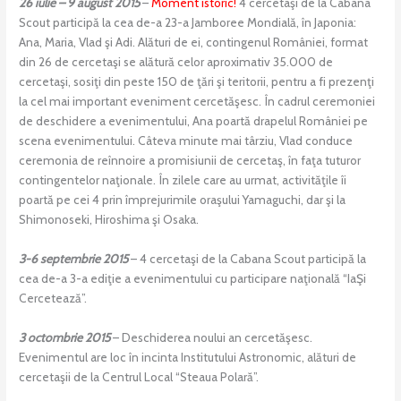
26 iulie – 9 august 2015
–
Moment istoric!
4 cercetaşi de la Cabana
Scout participă la cea de-a 23-a Jamboree Mondială, în Japonia:
Ana, Maria, Vlad şi Adi. Alături de ei, contingenul României, format
din 26 de cercetaşi se alătură celor aproximativ 35.000 de
cercetaşi, sosiţi din peste 150 de ţări şi teritorii, pentru a fi prezenţi
la cel mai important eveniment cercetăşesc. În cadrul ceremoniei
de deschidere a evenimentului, Ana poartă drapelul României pe
scena evenimentului. Câteva minute mai târziu, Vlad conduce
ceremonia de reînnoire a promisiunii de cercetaş, în faţa tuturor
contingentelor naţionale. În zilele care au urmat, activităţile îi
poartă pe cei 4 prin împrejurimile oraşului Yamaguchi, dar şi la
Shimonoseki, Hiroshima şi Osaka.
3-6 septembrie 2015
– 4 cercetaşi de la Cabana Scout participă la
cea de-a 3-a ediţie a evenimentului cu participare naţională “IaŞi
Cercetează”.
3 octombrie 2015
– Deschiderea noului an cercetăşesc.
Evenimentul are loc în incinta Institutului Astronomic, alături de
cercetaşii de la Centrul Local “Steaua Polară”.