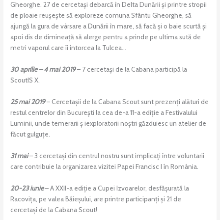
Gheorghe. 27 de cercetași debarcă în Delta Dunării și printre stropii
de ploaie reușește să exploreze comuna Sfântu Gheorghe, să
ajungă la gura de vârsare a Dunării în mare, să facă și o baie scurtă și
apoi dis de dimineață să alerge pentru a prinde pe ultima sută de
metri vaporul care îi întorcea la Tulcea…
30 aprilie – 4 mai 2019
– 7 cercetași de la Cabana participă la
ScoutIS X.
25 mai 2019
– Cercetașii de la Cabana Scout sunt prezenți alături de
restul centrelor din București la cea de-a 11-a ediție a Festivalului
Luminii, unde temerarii ș iexploratorii noștri găzduiesc un atelier de
făcut gulguțe.
31 mai
– 3 cercetași din centrul nostru sunt implicați între voluntarii
care contribuie la organizarea vizitei Papei Francisc I în România.
20-23 iunie
– A XXII-a ediție a Cupei Izvoarelor, desfășurată la
Racovița, pe valea Băieșului, are printre participanți și 21 de
cercetași de la Cabana Scout!