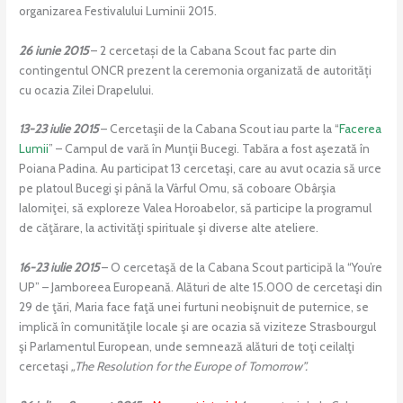
organizarea Festivalului Luminii 2015.
26 iunie 2015
– 2 cercetași de la Cabana Scout fac parte din
contingentul ONCR prezent la ceremonia organizată de autorități
cu ocazia Zilei Drapelului.
13-23 iulie 2015
– Cercetaşii de la Cabana Scout iau parte la “
Facerea
Lumii
” – Campul de vară în Munţii Bucegi. Tabăra a fost aşezată în
Poiana Padina. Au participat 13 cercetaşi, care au avut ocazia să urce
pe platoul Bucegi şi până la Vârful Omu, să coboare Obârşia
Ialomiţei, să exploreze Valea Horoabelor, să participe la programul
de căţărare, la activităţi spirituale şi diverse alte ateliere.
16-23 iulie 2015
– O cercetaşă de la Cabana Scout participă la “You’re
UP” – Jamboreea Europeană. Alături de alte 15.000 de cercetaşi din
29 de ţări, Maria face faţă unei furtuni neobişnuit de puternice, se
implică în comunităţile locale şi are ocazia să viziteze Strasbourgul
şi Parlamentul European, unde semnează alături de toţi ceilalţi
cercetaşi
„The Resolution for the Europe of Tomorrow”.