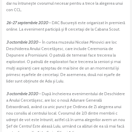
dar nu întrunește cvorumul necesar pentru a trece la alegerea unui
con CCL.
26-27 septembrie 2020
– DAC București este origanizat în premieră
online. La eveniment participă și 8 cercetași de la Cabana Scout.
3 octombrie 2020
– În curtea muzeului Nicolae Minovici are loc
Deschiderea Anului Cercetășesc, care include Ceremonia de
Depunere a Promisiunii. O patrulă de temerari face trecerea la
exploratori. O patrulă de exploratori face trecerea la seniori și mai
mulți aspiranți care așteptau de mai bine de un an momentul își
primesc eșarfele de cercetași. De asemenea, două noi eșarfe de
lider sunt obținute de Ada și Lulu.
3 octombrie 2020
– După încheierea evenimentului de Deschidere
a Anului Cercetășesc, are loc o nouă Adunare Generală
Extraordinară, având ca unic punct pe Ordinea de Zi alegerea unui
nou consiliu al centrului local. Cvorumul de 2/3 dintre membrii c
udrept de vot este întrunit, astfel că în urma alegerilor avem un nou
Șef de Centru! Este aleasă Lulu, urmând ca alături de ea să mai facă