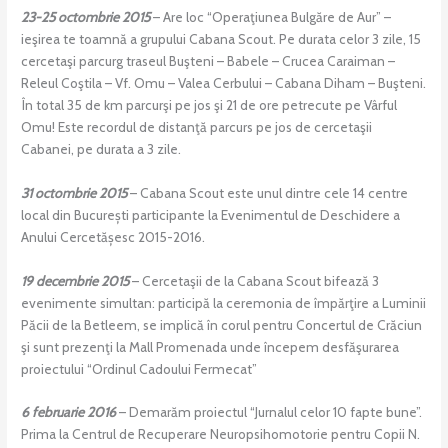
23-25 octombrie 2015
– Are loc “Operaţiunea Bulgăre de Aur” –
ieşirea te toamnă a grupului Cabana Scout. Pe durata celor 3 zile, 15
cercetaşi parcurg traseul Buşteni – Babele – Crucea Caraiman –
Releul Coştila – Vf. Omu – Valea Cerbului – Cabana Diham – Buşteni.
În total 35 de km parcurşi pe jos şi 21 de ore petrecute pe Vârful
Omu! Este recordul de distanţă parcurs pe jos de cercetaşii
Cabanei, pe durata a 3 zile.
31 octombrie 2015
– Cabana Scout este unul dintre cele 14 centre
local din București participante la Evenimentul de Deschidere a
Anului Cercetășesc 2015-2016.
19 decembrie 2015
– Cercetaşii de la Cabana Scout bifează 3
evenimente simultan: participă la ceremonia de împărţire a Luminii
Păcii de la Betleem, se implică în corul pentru Concertul de Crăciun
şi sunt prezenţi la Mall Promenada unde începem desfăşurarea
proiectului “Ordinul Cadoului Fermecat”
6 februarie 2016
– Demarăm proiectul “Jurnalul celor 10 fapte bune”.
Prima la Centrul de Recuperare Neuropsihomotorie pentru Copii N.