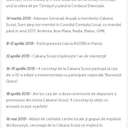
urcă la stâna de pe Tămășel și până la Cerdacul Stanciului.
14 martie 2015
– Adunare Generală Anuală a membrilor Cabana
Scout. Sunt aleşi noi membri în Consiliul Centrului Local, cu mandat
până în anul 2017: Andreea, Ana-Maria, Nadia, Marius, GMK.
8-12 aprilie 2015
– Participarea lui Lulu la AGORA in Franta.
12 aprilie 2015
– Cabana Scout împlinește 1 an de existență!
16-19 aprilie 2015
–
4 cercetaşi de la Cabana Scout participă la cea
de-a 10-a ediţie a evenimentului cu participare naţională “Bucureşti
Quest”.
18 aprilie 2015
– Are loc cea de-a doua ceremonie de depunere a
promisiunii din istoria Cabanei Scout. 9 cercetași își obțin cu
această ocazie eșarfele!
16 mai 2015
– Alături de celelalte centre locale şi grupuri de iniţiativă
din Bucureşti, cercetaşii de la Cabana Scout se implică în