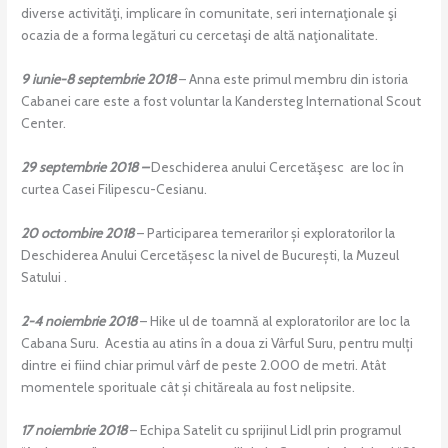
diverse activităţi, implicare în comunitate, seri internaţionale şi
ocazia de a forma legături cu cercetaşi de altă naţionalitate.
9 iunie-8 septembrie 2018
– Anna este primul membru din istoria
Cabanei care este a fost voluntar la Kandersteg International Scout
Center.
29 septembrie 2018 –
Deschiderea anului Cercetăşesc are loc în
curtea Casei Filipescu-Cesianu.
20 octombire 2018
– Participarea temerarilor și exploratorilor la
Deschiderea Anului Cercetășesc la nivel de București, la Muzeul
Satului .
2-4 noiembrie 2018
– Hike ul de toamnă al exploratorilor are loc la
Cabana Suru. Acestia au atins în a doua zi Vârful Suru, pentru mulți
dintre ei fiind chiar primul vârf de peste 2.000 de metri. Atât
momentele sporituale cât și chităreala au fost nelipsite.
17 noiembrie 2018
– Echipa Satelit cu sprijinul Lidl prin programul