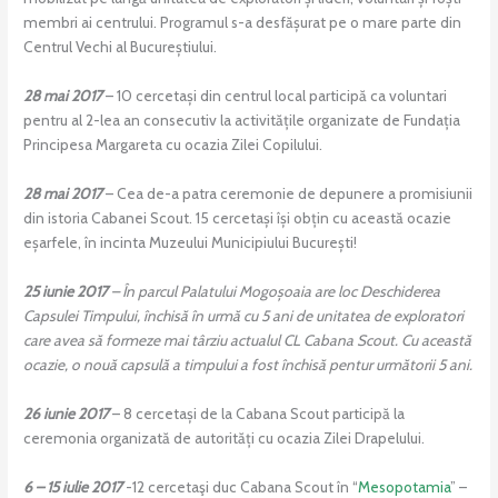
membri ai centrului. Programul s-a desfășurat pe o mare parte din
Centrul Vechi al Bucureștiului.
28 mai 2017
– 10 cercetași din centrul local participă ca voluntari
pentru al 2-lea an consecutiv la activitățile organizate de Fundația
Principesa Margareta cu ocazia Zilei Copilului.
28 mai 2017
– Cea de-a patra ceremonie de depunere a promisiunii
din istoria Cabanei Scout. 15 cercetași își obțin cu această ocazie
eșarfele, în incinta Muzeului Municipiului București!
25 iunie 2017
– În parcul Palatului Mogoșoaia are loc Deschiderea
Capsulei Timpului, închisă în urmă cu 5 ani de unitatea de exploratori
care avea să formeze mai târziu actualul CL Cabana Scout. Cu această
ocazie, o nouă capsulă a timpului a fost închisă pentur următorii 5 ani.
26 iunie 2017
– 8 cercetași de la Cabana Scout participă la
ceremonia organizată de autorități cu ocazia Zilei Drapelului.
6 – 15 iulie 2017
-12 cercetaşi duc Cabana Scout în “
Mesopotamia
” –