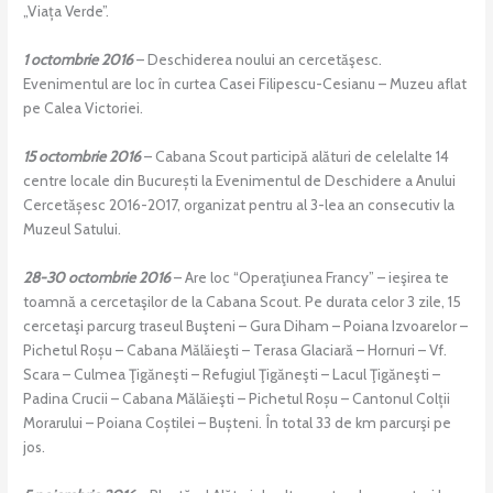
„Viața Verde”.
1 octombrie 2016
– Deschiderea noului an cercetăşesc.
Evenimentul are loc în curtea Casei Filipescu-Cesianu – Muzeu aflat
pe Calea Victoriei.
15 octombrie 2016
– Cabana Scout participă alături de celelalte 14
centre locale din București la Evenimentul de Deschidere a Anului
Cercetășesc 2016-2017, organizat pentru al 3-lea an consecutiv la
Muzeul Satului.
28-30 octombrie 2016
– Are loc “Operaţiunea Francy” – ieşirea te
toamnă a cercetaşilor de la Cabana Scout. Pe durata celor 3 zile, 15
cercetaşi parcurg traseul Buşteni – Gura Diham – Poiana Izvoarelor –
Pichetul Roșu – Cabana Mălăieşti – Terasa Glaciară – Hornuri – Vf.
Scara – Culmea Ţigăneşti – Refugiul Ţigăneşti – Lacul Ţigăneşti –
Padina Crucii – Cabana Mălăieşti – Pichetul Roșu – Cantonul Colții
Morarului – Poiana Coștilei – Bușteni. În total 33 de km parcurşi pe
jos.