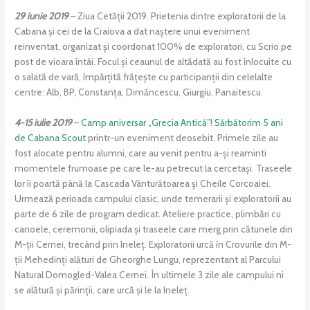
29 iunie 2019
– Ziua Cetății 2019. Prietenia dintre exploratorii de la
Cabana și cei de la Craiova a dat naștere unui eveniment
reinventat, organizat și coordonat 100% de exploratori, cu Scrio pe
post de vioara întâi. Focul și ceaunul de altădată au fost înlocuite cu
o salată de vară, împărțită frățește cu participanții din celelalte
centre: Alb, BP, Constanța, Dimăncescu, Giurgiu, Panaitescu.
4-15 iulie 2019
–
Camp aniversar „Grecia Antică”! Sărbătorim 5 ani
de Cabana Scout
printr-un eveniment deosebit. Primele zile au
fost alocate pentru alumni, care au venit pentru a-și reaminti
momentele frumoase pe care le-au petrecut la cercetași. Traseele
lor îi poartă până la Cascada Vânturătoarea și Cheile Corcoaiei.
Urmează perioada campului clasic, unde temerarii și exploratorii au
parte de 6 zile de program dedicat. Ateliere practice, plimbări cu
canoele, ceremonii, olipiada și traseele care merg prin cătunele din
M-ții Cernei, trecând prin Ineleț. Exploratorii urcă în Crovurile din M-
ții Mehedinți alături de Gheorghe Lungu, reprezentant al Parcului
Natural Domogled-Valea Cernei. În ultimele 3 zile ale campului ni
se alătură și părinții, care urcă și le la Ineleț.