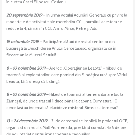
în curtea Casei Filipescu-Cesianu.
20 septembrie 2019
– În urma votului Adunării Generale cu privire la
rapoartele de activitate ale membrilor CCL, numărul acestora se
reduce la 4, rămân în CCL Anna, Mihai, Petre și Adi.
19 octombrie 2019
– Participăm alături de restul centrelor din
București la Deschiderea Anului Cercetășesc, organizată ca în
fiecare an la Muzeul Satului!
8 – 10 noiembrie 2019
– Are loc „Operațiunea Leaota” – hikeul de
toamnă al exploratorilor, care pornind din Fundățica urcă spre Vârful
Leaota, fără a reuși să îl atingă.
8 – 10 noiembrie 2019
– Hikeul de toamnă al temerarilor are loc la
Zărnești, de unde traseul îi duce până la cabana Curmătura. 10
cercetași au încercat să elucideze misterul: Sims sau temerar?
13 – 24 decembrie 2019
– 31 de cercetași se implică în proiectul OCF,
organizat din nou la Mall Promenada, prestând cumulat 456 de ore
de voluntariat pentru împachetarea cadourilor!