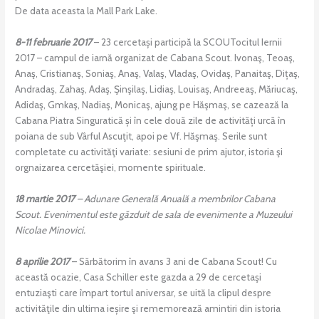
De data aceasta la Mall Park Lake.
8-11 februarie 2017
– 23 cercetași participă la SCOUTocitul Iernii
2017 – campul de iarnă organizat de Cabana Scout. Ivonaş, Teoaş,
Anaş, Cristianaş, Soniaş, Anaş, Valaş, Vladaş, Ovidaş, Panaitaş, Dițaş,
Andradaş, Zahaş, Adaş, Şinşilaş, Lidiaş, Louisaş, Andreeaş, Măriucaş,
Adidaş, Gmkaş, Nadiaş, Monicaş, ajung pe Hăşmaş, se cazează la
Cabana Piatra Singuratică și în cele două zile de activități urcă în
poiana de sub Vârful Ascuţit, apoi pe Vf. Hăşmaş. Serile sunt
completate cu activităţi variate: sesiuni de prim ajutor, istoria şi
orgnaizarea cercetăşiei, momente spirituale.
18 martie 2017
– Adunare Generală Anuală a membrilor Cabana
Scout. Evenimentul este găzduit de sala de evenimente a Muzeului
Nicolae Minovici.
8 aprilie 2017
– Sărbătorim în avans 3 ani de Cabana Scout! Cu
această ocazie, Casa Schiller este gazda a 29 de cercetaşi
entuziaşti care împart tortul aniversar, se uită la clipul despre
activităţile din ultima ieșire şi rememorează amintiri din istoria