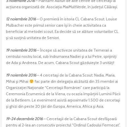
5 noiembrie 2016
– Plantăm! Alături de alte centre de cercetași la
acțiunea organizată de Asociația MaiMultVerde, în județul Călărași.
12 noiembrie 2016
– O premieră în istoria CL Cabana Scout. Louise
Mulbacher este primul senior care îşi în cheie activitatea ca
beneficiar al metodei scout. Ea decide să se alăture voluntarilor CL
şi să susţină unitatea de Seniori.
19 noiembrie 2016
– Începe să activeze unitatea de Temerari a
centrului nostru local, sub îndrumarea Nadiei şi a lui Petre, sprijiniţi
de Ada şi Andreea. De acum, Cabana Scout găzduieşte 3 unităţi!
19 noiembrie 2016
– 4 cercetaşi de la Cabana Scout: Nadia, Maria,
Mihai şi Mihai
fac parte din delegaţia alcătuită din 35 membri ai
Organizaţiei Naţionale “Cercetaşii României” care participă la
Ceremonia Ecumenică de la Viena, cu ocazia împărțirii Luminii Păcii
de la Betleem. Le eveniment asistă arpoximativ 1.500 de cercetaşi
şi ghizi din peste 20 țări din Europa, America, Africa şi Asia.
19-24 decembrie 2016
– Cercetaşii de la Cabana Scout desfăşoară
pentru al 2-lea an consecutiv proiectul “Ordinul Cadoului Fermecat”.