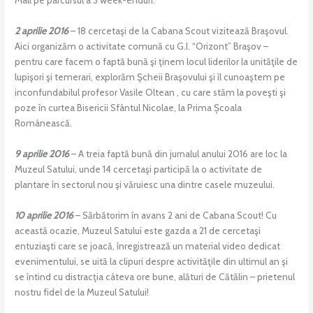
2 aprilie 2016
– 18 cercetaşi de la Cabana Scout vizitează Braşovul.
Aici organizăm o activitate comună cu G.I. “Orizont” Braşov –
pentru care facem o faptă bună şi ţinem locul liderilor la unităţile de
lupişori şi temerari, explorăm Şcheii Braşovului şi îl cunoaştem pe
inconfundabilul profesor Vasile Oltean , cu care stăm la poveşti şi
poze în curtea Bisericii Sfântul Nicolae, la Prima Școala
Românească.
9 aprilie 2016
– A treia faptă bună din jurnalul anului 2016 are loc la
Muzeul Satului, unde 14 cercetaşi participă la o activitate de
plantare în sectorul nou şi văruiesc una dintre casele muzeului.
10 aprilie 2016
– Sărbătorim în avans 2 ani de Cabana Scout! Cu
această ocazie, Muzeul Satului este gazda a 21 de cercetaşi
entuziaşti care se joacă, înregistrează un material video dedicat
evenimentului, se uită la clipuri despre activităţile din ultimul an şi
se întind cu distracţia câteva ore bune, alături de Cătălin – prietenul
nostru fidel de la Muzeul Satului!