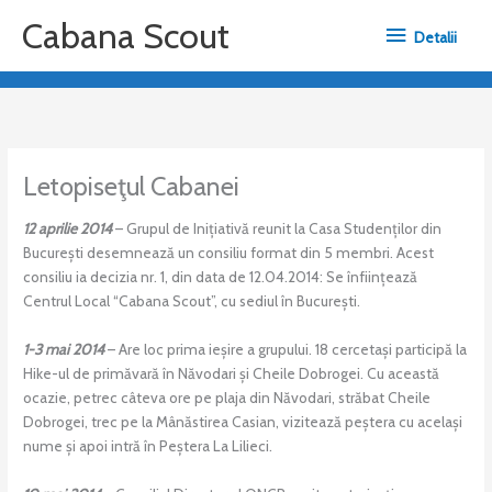
Skip
Detalii
Cabana Scout
to
Detalii
content
Letopiseţul Cabanei
12 aprilie 2014
– Grupul de Inițiativă reunit la Casa Studenților din
București desemnează un consiliu format din 5 membri. Acest
consiliu ia decizia nr. 1, din data de 12.04.2014: Se înființează
Centrul Local “Cabana Scout”, cu sediul în București.
1-3 mai 2014
– Are loc prima ieșire a grupului. 18 cercetași participă la
Hike-ul de primăvară în Năvodari și Cheile Dobrogei. Cu această
ocazie, petrec câteva ore pe plaja din Năvodari, străbat Cheile
Dobrogei, trec pe la Mânăstirea Casian, vizitează peștera cu același
nume și apoi intră în Peștera La Lilieci.