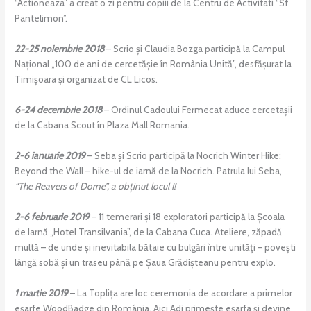
“Actioneaza” a creat o zi pentru copiii de la Centru de Activitati “Sf
Pantelimon”.
22-25 noiembrie 2018
– Scrio și Claudia Bozga participă la Campul
Național „100 de ani de cercetășie în România Unită”, desfășurat la
Timișoara și organizat de CL Licos.
6-24 decembrie 2018
– Ordinul Cadoului Fermecat aduce cercetașii
de la Cabana Scout în Plaza Mall Romania.
2-6 ianuarie 2019
– Seba și Scrio participă la Nocrich Winter Hike:
Beyond the Wall – hike-ul de iarnă de la Nocrich. Patrula lui Seba,
“The Reavers of Dorne”, a obținut locul I!
2-6 februarie 2019
– 11 temerari și 18 exploratori participă la Școala
de Iarnă „Hotel Transilvania”, de la Cabana Cuca. Ateliere, zăpadă
multă – de unde și inevitabila bătaie cu bulgări între unități – povești
lângă sobă și un traseu până pe Șaua Grădișteanu pentru explo.
1 martie 2019
– La Toplița are loc ceremonia de acordare a primelor
eșarfe WoodBadge din România. Aici Adi primește eșarfa și devine