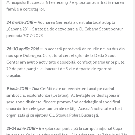
Minicipiului Bucuresti. 6 temerari şi 7 exploratori au intrat în marea
familie a cercetaşilor.
24 martie 2018 –
Adunarea Generală a centrului local adoptă
„Cabana 23” – Strategia de dezvoltare a CL Cabana Scout pentur
perioada 2017-2023.
28-30 aprilie 2018 –
In această primăvară drumurile ne-au dus din
nou spre Dobrogea. Cu ajutorul cercetaşilor de la Delta Scout
Center am avut o activitate deosebită, confecţionarea unor plute.
29 de prticipanţi s-au bucurat de 3 zile departe de zgomotul
oraşului.
9 iunie 2018
– Ziua Cetătii este un eveniment axat pe cadrul
simbolic al exploratorilor (Cetatea).
Activităţile se desfăşoară în
şase zone distincte, fiecare promovând activităţile şi specificul
unuia dintre cele şase turnuri ale cetăţii. Această activitate a fost
organizată şi cu ajutorul C.L Steaua Polara Bucureşti.
21-24 iunie 2018
– 6 exploratori participă la campul naţional Cupa
Izvoarelor. Ovidiu a adus acasă locul 3 la orientare, iar Zaha locul 3 la