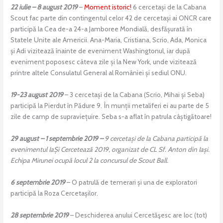
22 iulie – 8 august 2019
–
Moment istoric!
6 cercetași de la Cabana
Scout fac parte din contingentul celor 42 de cercetași ai ONCR care
participă la Cea de-a 24-a Jamboree Mondială, desfășurată în
Statele Unite ale Americii. Ana-Maria, Cristiana, Scrio, Ada, Monica
și Adi vizitează înainte de eveniment Washingtonul, iar după
eveniment poposesc câteva zile și la New York, unde vizitează
printre altele Consulatul General al României și sediul ONU.
19-23 august 2019
– 3 cercetași de la Cabana (Scrio, Mihai și Seba)
participă la Pierdut în Pădure 9. În munții metaliferi ei au parte de 5
zile de camp de supraviețuire. Seba s-a aflat în patrula câștigătoare!
29 august – 1 septembrie 2019 –
9 cercetași de la Cabana participă la
evenimentul IaȘi Cercetează 2019, organizat de CL Sf. Anton din Iași.
Echipa Mirunei ocupă locul 2 la concursul de Scout Ball.
6 septembrie 2019
– O patrulă de temerari și una de exploratori
participă la Roza Cercetașilor.
28 septembrie 2019
– Deschiderea anului Cercetăşesc are loc (tot)