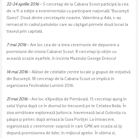
22-24 aprilie 2016
– 5 cercetaşi de la Cabana Scout participă la cea
de-a 11-a ediţie a evenimentului cu participare naţională “Bucureşti
Quest”. Două dintre cercetaşele noastre, Valentina şi Ada, s-au
remarcat în cadrul patrulelor care au câştigat primele două locuri la
traseul prin capitală.
7 mai 2016
– Are loc cea de-a treia ceremonie de depunere a
promisiunii din istoria Cabanei Scout. 8 cercetași își obțin cu
această ocazie eșarfele, în incinta Muzeului George Enescu!
14 mai 2016
– Alături de celelalte centre locale şi grupuri de iniţiativă
din Bucureşti, 18 cercetaşi de la Cabana Scout se implică în
organizarea Festivalului Luminii 2016.
21 mai 2016
– Are loc eXpediţia de Primăvară. 15 cercetaşi ajung în
satul Vişina după ce în drumul lor trecuseră pe le Cetatea Ibida. În
ziua următoare explorează Jurilovca, traversează lacul Goloviţa cu
şalupa şi petrec după amiaza la Gura Portiţei. La întoarcere,
organizează o ceremonie-surpriză în care GMK are ocazia să îşi
depună promisiunea de lider, în mijlocul apelor. În ultima zi,