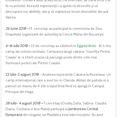
tir cu pistolul. Această experienţă i-a ajutat să dezvolte şi să
descopere noi abilităţi ,dar şi să exploreze locuri deosebite din jud.
Valcea.
26 iunie 2018 –
13 cercetaşi au participat la ceremonia de Ziua
Drapelului organizată de autorităţi la Cercul Militar din Bucureşti.
6-16 iulie 2018 –
23 de cercetaşi au călatorit in
Egiptul Antic
. Al 5-lea
camp din istoria centrului. Camparea langă cabana ”Garofița Pietrei
Craiulu” le-a oferit ocazia să parcurgă unele dintre cele mai
frumoase poteci ale Pietrei Craiului.
23 iulie-2 august 2018
– Andreea reprezintă Cabana la Roverway. Un
camp internaţional care a avut loc in Olanda. Alături de patrula ei a
parcurs un traseu de 4 zile scopul final fiind să ajungă în Campul
Principal din Haga.
28 iulie- 4 august 2018 –
7 cercetaşi (Ovidiu,Zaha, Sabina, Claudia,
Diana, Cristiana si Ana Maria) participă la
Jamboreea Central
Europeana
din Ungaria, iar Madalina este lider însoţitor. Au avut