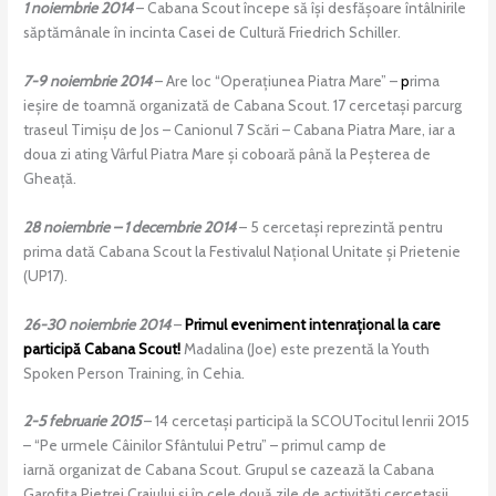
1 noiembrie 2014
– Cabana Scout începe să își desfășoare întâlnirile
săptămânale în incinta Casei de Cultură Friedrich Schiller.
7-9 noiembrie 2014
– Are loc “Operațiunea Piatra Mare” –
p
rima
ieșire de toamnă organizată de Cabana Scout. 17 cercetași parcurg
traseul Timișu de Jos – Canionul 7 Scări – Cabana Piatra Mare, iar a
doua zi ating Vârful Piatra Mare și coboară până la Peșterea de
Gheață.
28 noiembrie – 1 decembrie 2014
– 5 cercetași reprezintă pentru
prima dată Cabana Scout la Festivalul Național Unitate și Prietenie
(UP17).
26-30 noiembrie 2014
–
Primul eveniment intenrațional la care
participă Cabana Scout!
Madalina (Joe) este prezentă la Youth
Spoken Person Training, în Cehia.
2-5 februarie 2015
– 14 cercetași participă la SCOUTocitul Ienrii 2015
– “Pe urmele Câinilor Sfântului Petru” – primul camp de
iarnă organizat de Cabana Scout. Grupul se cazează la Cabana
Garofița Pietrei Craiului și în cele două zile de activități cercetașii