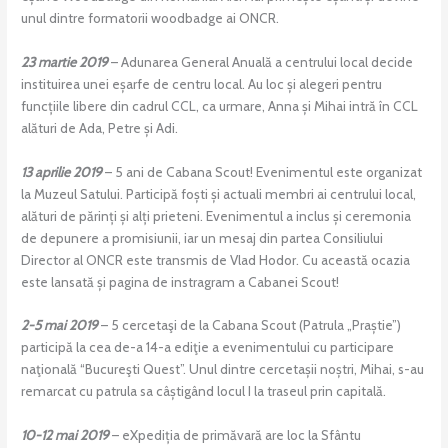
unul dintre formatorii woodbadge ai ONCR.
23 martie 2019
– Adunarea General Anuală a centrului local decide
instituirea unei eșarfe de centru local. Au loc și alegeri pentru
funcțiile libere din cadrul CCL, ca urmare, Anna și Mihai intră în CCL
alături de Ada, Petre și Adi.
13 aprilie 2019
– 5 ani de Cabana Scout! Evenimentul este organizat
la Muzeul Satului. Participă foști și actuali membri ai centrului local,
alături de părinți și alți prieteni. Evenimentul a inclus și ceremonia
de depunere a promisiunii, iar un mesaj din partea Consiliului
Director al ONCR este transmis de Vlad Hodor. Cu această ocazia
este lansată și pagina de instragram a Cabanei Scout!
2-5 mai 2019
– 5 cercetaşi de la Cabana Scout (Patrula „Praștie”)
participă la cea de-a 14-a ediţie a evenimentului cu participare
naţională “Bucureşti Quest”. Unul dintre cercetașii noștri, Mihai, s-au
remarcat cu patrula sa câștigând locul I la traseul prin capitală.
10-12 mai 2019
– eXpediția de primăvară are loc la Sfântu