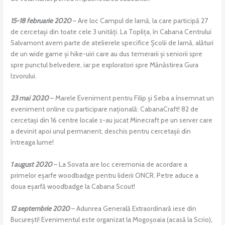
15-18 februarie 2020
– Are loc Campul de Iarnă, la care participă 27
de cercetași din toate cele 3 unități. La Toplița, în Cabana Centrului
Salvamont avem parte de atelierele specifice Școlii de Iarnă, alături
de un wide game și hike-uiri care au dus temerarii și seniorii spre
spre punctul belvedere, iar pe exploratori spre Mănăstirea Gura
Izvorului.
23 mai 2020
– Marele Eveniment pentru Filip și Seba a însemnat un
eveniment online cu participare națională: CabanaCraft! 82 de
cercetași din 16 centre locale s-au jucat Minecraft pe un server care
a devinit apoi unul permanent, deschis pentru cercetașii din
întreaga lume!
1 august 2020
– La Sovata are loc ceremonia de acordare a
primelor eșarfe woodbadge pentru liderii ONCR. Petre aduce a
doua eșarfă woodbadge la Cabana Scout!
12 septembrie 2020
– Adunrea Generală Extraordinară iese din
București! Evenimentul este organizat la Mogoșoaia (acasă la Scrio),