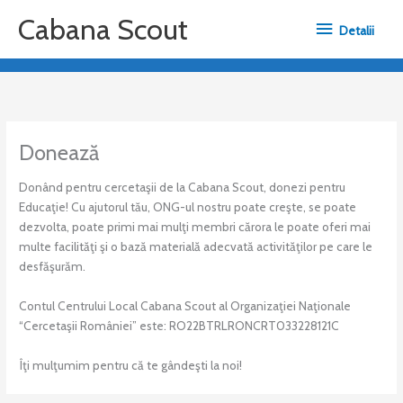
Skip
Detalii
Cabana Scout
to
Detalii
content
Donează
Donând pentru cercetaşii de la Cabana Scout, donezi pentru
Educaţie! Cu ajutorul tău, ONG-ul nostru poate creşte, se poate
dezvolta, poate primi mai mulţi membri cărora le poate oferi mai
multe facilităţi şi o bază materială adecvată activităţilor pe care le
desfăşurăm.
Contul Centrului Local Cabana Scout al Organizaţiei Naţionale
“Cercetaşii României” este: RO22BTRLRONCRT033228121C
Îţi mulţumim pentru că te gândeşti la noi!