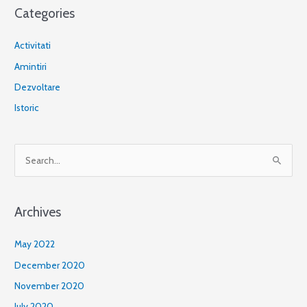
Categories
Activitati
Amintiri
Dezvoltare
Istoric
S
e
a
Archives
r
c
May 2022
h
December 2020
f
November 2020
o
July 2020