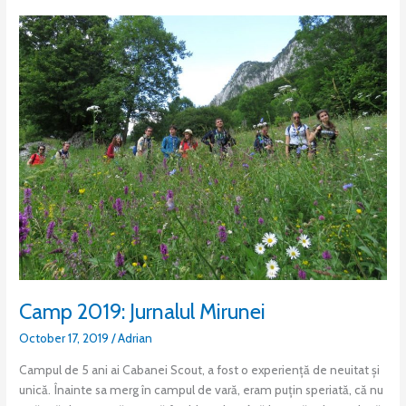
Camp
2019:
Jurnalul
Mirunei
Camp 2019: Jurnalul Mirunei
October 17, 2019
/
Adrian
Campul de 5 ani ai Cabanei Scout, a fost o experiență de neuitat și
unică. Înainte sa merg în campul de vară, eram puțin speriată, că nu