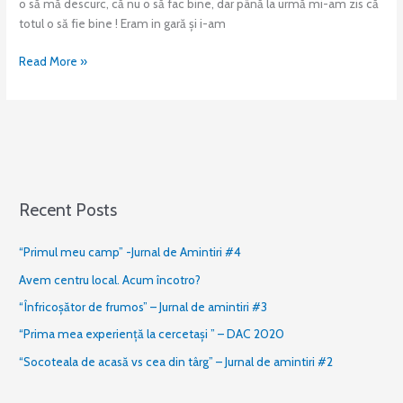
o să mă descurc, că nu o să fac bine, dar până la urmă mi-am zis că
totul o să fie bine ! Eram in gară și i-am
Read More »
Recent Posts
“Primul meu camp” -Jurnal de Amintiri #4
Avem centru local. Acum încotro?
“Înfricoșător de frumos” – Jurnal de amintiri #3
“Prima mea experiență la cercetași ” – DAC 2020
“Socoteala de acasă vs cea din târg” – Jurnal de amintiri #2