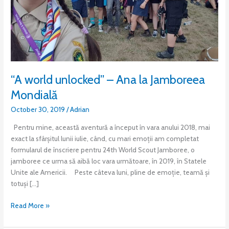
“A world unlocked” – Ana la Jamboreea
Mondială
October 30, 2019
/
Adrian
Pentru mine, această aventură a început în vara anului 2018, mai
exact la sfârșitul lunii iulie, când, cu mari emoții am completat
formularul de înscriere pentru 24th World Scout Jamboree, o
jamboree ce urma să aibă loc vara următoare, în 2019, în Statele
Unite ale Americii. Peste câteva luni, pline de emoție, teamă și
totuși […]
Read More »